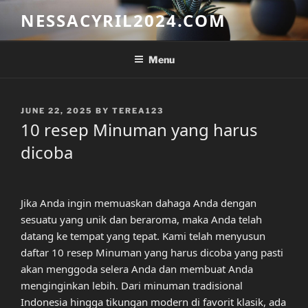
Skip
NESSACYRIL2024.COM
to
content
Menu
POSTED
JUNE 22, 2025
BY
TEREA123
ON
10 resep Minuman yang harus
dicoba
Jika Anda ingin memuaskan dahaga Anda dengan
sesuatu yang unik dan beraroma, maka Anda telah
datang ke tempat yang tepat. Kami telah menyusun
daftar 10 resep Minuman yang harus dicoba yang pasti
akan menggoda selera Anda dan membuat Anda
menginginkan lebih. Dari minuman tradisional
Indonesia hingga tikungan modern di favorit klasik, ada