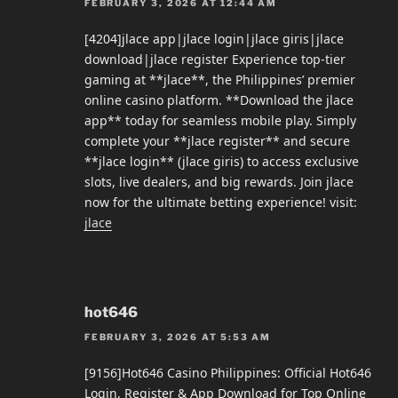
FEBRUARY 3, 2026 AT 12:44 AM
[4204]jlace app|jlace login|jlace giris|jlace
download|jlace register Experience top-tier
gaming at **jlace**, the Philippines’ premier
online casino platform. **Download the jlace
app** today for seamless mobile play. Simply
complete your **jlace register** and secure
**jlace login** (jlace giris) to access exclusive
slots, live dealers, and big rewards. Join jlace
now for the ultimate betting experience! visit:
jlace
hot646
FEBRUARY 3, 2026 AT 5:53 AM
[9156]Hot646 Casino Philippines: Official Hot646
Login, Register & App Download for Top Online