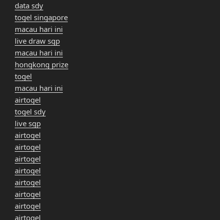
data sdy
togel singapore
macau hari ini
live draw sgp
macau hari ini
hongkong prize
togel
macau hari ini
airtogel
togel sdy
live sgp
airtogel
airtogel
airtogel
airtogel
airtogel
airtogel
airtogel
airtogel