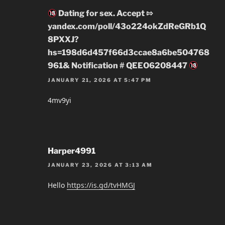
Dating for sex. Accept ⇰
yandex.com/poll/43o224okZdReGRb1Q
8PXXJ?
hs=198d6d457f66d3ccae8a6be504768
961& Notification # QEEO6208447
JANUARY 21, 2026 AT 5:47 PM
4mv9yi
Harper4991
JANUARY 23, 2026 AT 3:13 AM
Hello
https://is.gd/tvHMGJ