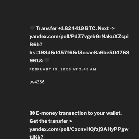
Transfer +1.824419 BTC. Next ->
yandex.com/poll/PdZ7vgekGrNakuXZcpi
B6b?
hs=198d6d457f66d3ccae8a6be504768
961&
FEBRUARY 19, 2026 AT 2:45 AM
tw4366
E-money transaction to your wallet.
Get the transfer >
yandex.com/poll/CzcnvHQfzj9AHyPPgw
tJKk?