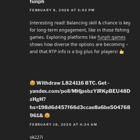
funph
FEBRUARY 8, 2026 AT 3:02 PM
Interesting read! Balancing skill & chance is key
for long-term engagement, like in those fishing
games. Exploring platforms like
funph games
shows how diverse the options are becoming –
and that RTP info is a big plus for players!
Withdraw 1.824116 BTC. Get -
yandex.com/poll/MHjpsbzYiRKpBEU48D
zHgH?
hs=198d6d457f66d3ccae8a6be504768
961&
FEBRUARY 18, 2026 AT 4:34 AM
ok227i