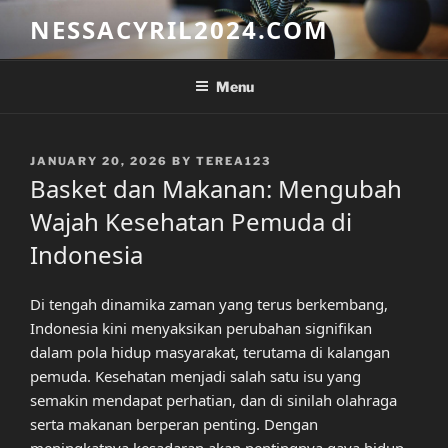
Skip
NESSACYRIL2024.COM
to
content
Menu
POSTED
JANUARY 20, 2026
BY
TEREA123
ON
Basket dan Makanan: Mengubah
Wajah Kesehatan Pemuda di
Indonesia
Di tengah dinamika zaman yang terus berkembang,
Indonesia kini menyaksikan perubahan signifikan
dalam pola hidup masyarakat, terutama di kalangan
pemuda. Kesehatan menjadi salah satu isu yang
semakin mendapat perhatian, dan di sinilah olahraga
serta makanan berperan penting. Dengan