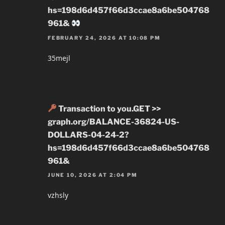
hs=198d6d457f66d3ccae8a6be504768
961&
FEBRUARY 24, 2026 AT 10:08 PM
35mejl
Transaction to you.GET >>
graph.org/BALANCE-36824-US-
DOLLARS-04-24-2?
hs=198d6d457f66d3ccae8a6be504768
961&
JUNE 10, 2026 AT 2:04 PM
vzhsly