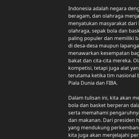
Indonesia adalah negara den
beragam, dan olahraga menjad
menyatukan masyarakat dari 
olahraga, sepak bola dan bas
paling populer dan memiliki 
di desa-desa maupun lapanga
menawarkan kesempatan bag
bakat dan cita-cita mereka. 
kompetisi, tetapi juga alat 
terutama ketika tim nasional b
Piala Dunia dan FIBA.
Dalam tulisan ini, kita akan 
bola dan basket berperan da
serta memahami pengaruhnya 
dan makanan. Dari presiden h
yang mendukung perkembangan 
kita juga akan menjelajahi 