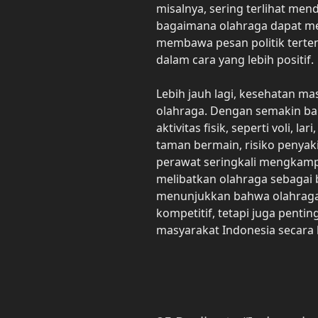
misalnya, sering terlihat m
bagaimana olahraga dapat me
membawa pesan politik terten
dalam cara yang lebih positif.
Lebih jauh lagi, kesehatan ma
olahraga. Dengan semakin ba
aktivitas fisik, seperti voli, l
taman bermain, risiko penyak
perawat seringkali mengkamp
melibatkan olahraga sebagai b
menunjukkan bahwa olahraga 
kompetitif, tetapi juga penti
masyarakat Indonesia secara 