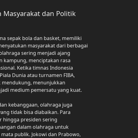
 Masyarakat dan Politik
ma sepak bola dan basket, memiliki
menyatukan masyarakat dari berbagai
olahraga sering menjadi ajang
n kampung, menciptakan rasa
sional. Ketika timnas Indonesia
 Piala Dunia atau turnamen FIBA,
uk mendukung, menunjukkan
jadi medium pemersatu yang kuat.
 dan kebanggaan, olahraga juga
ang tidak bisa diabaikan. Para
 hingga presiden sering
ngan dalam olahraga untuk
 mata publik. Jokowi dan Prabowo,