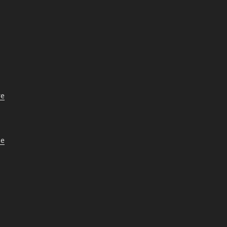
re
ze