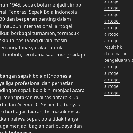
airtogel
hun 1945, sepak bola menjadi simbol
airtogel
nal. Federasi Sepak Bola Indonesia
airtogel
1930 dan berperan penting dalam
airtogel
l maupun internasional.
airtogel
airtogel
ikuti berbagai turnamen, termasuk
airtogel
skipun hasil yang diraih masih
airtogel
result hk
 semangat masyarakat untuk
data macau
s tumbuh, terutama saat menghadapi
pengeluaran 
airtogel
airtogel
bangan sepak bola di Indonesia
airtogel
a liga profesional dan perhatian
airtogel
ndingan sepak bola kini menjadi acara
airtogel
 menciptakan rivalitas antara klub-
arta dan Arema FC. Selain itu, banyak
ri berbagai daerah, termasuk desa-
kan bahwa sepak bola tidak hanya
 juga menjadi bagian dari budaya dan