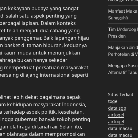
gan kekayaan budaya yang sangat
Manfaat Makan 
i salah satu aspek penting yang
Sungguh!)
berbagai lapisan. Dalam konteks
Tim Underdog B
ket telah menjadi dua cabang yang
Presiden
banyak penggemar. Baik lapangan hijau
n basket di taman hiburan, keduanya
Manjakan diri
i kaum muda untuk menunjukkan
Perhotelan di V
Olahraga bukan hanya sekedar
Mengapa Susu 
yang memperkuat persatuan masyarakat,
Alternatif Tab
ersaing di ajang internasional seperti
Situs Terkait
melihat lebih dekat bagaimana sepak
togel
lam kehidupan masyarakat Indonesia,
data sgp
terhadap aspek politik, kesehatan,
airtogel
ingga gubernur, banyak tokoh penting
airtogel
olahraga di tanah air. Selain itu,
data macau
peran olahraga dalam mempromosikan
data macau