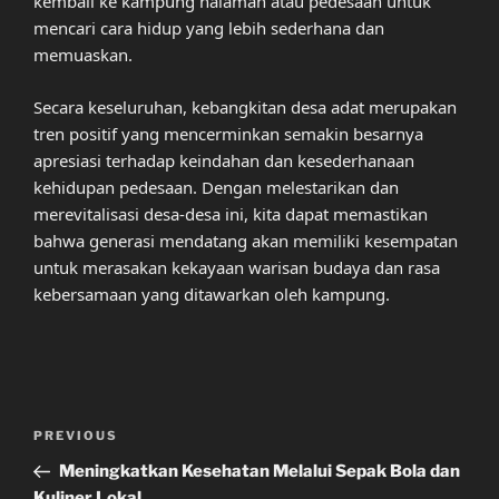
kembali ke kampung halaman atau pedesaan untuk
mencari cara hidup yang lebih sederhana dan
memuaskan.
Secara keseluruhan, kebangkitan desa adat merupakan
tren positif yang mencerminkan semakin besarnya
apresiasi terhadap keindahan dan kesederhanaan
kehidupan pedesaan. Dengan melestarikan dan
merevitalisasi desa-desa ini, kita dapat memastikan
bahwa generasi mendatang akan memiliki kesempatan
untuk merasakan kekayaan warisan budaya dan rasa
kebersamaan yang ditawarkan oleh kampung.
Post
Previous
PREVIOUS
navigation
Post
Meningkatkan Kesehatan Melalui Sepak Bola dan
Kuliner Lokal