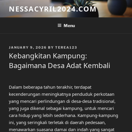
Skip
NESSACYRIL2024.COM
to
content
Menu
POSTED
JANUARY 9, 2026
BY
TEREA123
ON
Kebangkitan Kampung:
Bagaimana Desa Adat Kembali
Dalam beberapa tahun terakhir, terdapat
kecenderungan meningkatnya penduduk perkotaan
yang mencari perlindungan di desa-desa tradisional,
yang juga dikenal sebagai kampung, untuk mencari
cara hidup yang lebih sederhana. Kampung-kampung
ini, yang seringkali terletak di daerah pedesaan,
menawarkan suasana damai dan indah yang sangat