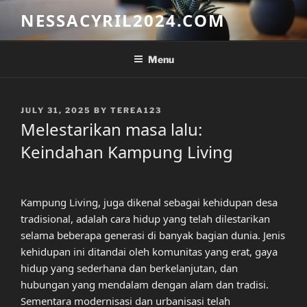
Skip
NESSACYRIL2024.COM
to
content
Menu
POSTED
JULY 31, 2025
BY
TEREA123
ON
Melestarikan masa lalu:
Keindahan Kampung Living
Kampung Living, juga dikenal sebagai kehidupan desa
tradisional, adalah cara hidup yang telah dilestarikan
selama beberapa generasi di banyak bagian dunia. Jenis
kehidupan ini ditandai oleh komunitas yang erat, gaya
hidup yang sederhana dan berkelanjutan, dan
hubungan yang mendalam dengan alam dan tradisi.
Sementara modernisasi dan urbanisasi telah