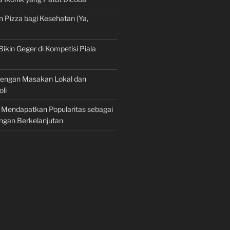
Pizza bagi Kesehatan (Ya,
ikin Geger di Kompetisi Piala
 dengan Masakan Lokal dan
oli
Mendapatkan Popularitas sebagai
ungan Berkelanjutan