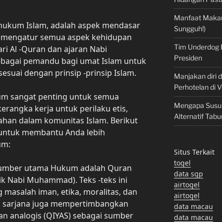
Manfaat Makan 
 hukum Islam, adalah aspek mendasar
Sungguh!)
ng mengatur semua aspek kehidupan
Tim Underdog B
ari Al -Quran dan ajaran Nabi
Presiden
bagai pemandu bagi umat Islam untuk
suai dengan prinsip -prinsip Islam.
Manjakan diri
Perhotelan di V
m sangat penting untuk semua
Mengapa Susu 
rangka kerja untuk perilaku etis,
Alternatif Tab
tahan dalam komunitas Islam. Berikut
 untuk membantu Anda lebih
um:
Situs Terkait
togel
sumber utama Hukum adalah Quran
data sgp
ik Nabi Muhammad). Teks -teks ini
airtogel
masalah iman, etika, moralitas, dan
airtogel
para sarjana juga mempertimbangkan
data macau
an analogis (QIYAS) sebagai sumber
data macau