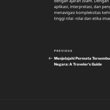
dengan ajaran Islam. Dengan 
aplikasi, interpretasi, dan 
menavigasi kompleksitas ke
tinggi nilai -nilai dan etika i
Post
Previous
PREVIOUS
navigation
Post
Menjelajahi Permata Tersembu
Negara: A Traveler’s Guide