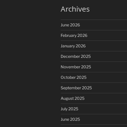
Archives
June 2026
February 2026
January 2026
December 2025
November 2025
October 2025
September 2025
August 2025
July 2025
June 2025