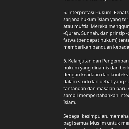
5. Interpretasi Hukum: Penaf
sarjana hukum Islam yang terl
atau muftis. Mereka menggu
-Quran, Sunnah, dan prinsip
fatwa (pendapat hukum) tent
memberikan panduan kepada
6. Kelanjutan dan Pengemba
hukum yang dinamis dan ber
dengan keadaan dan konteks y
dalam studi dan debat yang 
tantangan dan masalah baru 
sambil mempertahankan integri
Islam.
Sebagai kesimpulan, memaha
bagi semua Muslim untuk men