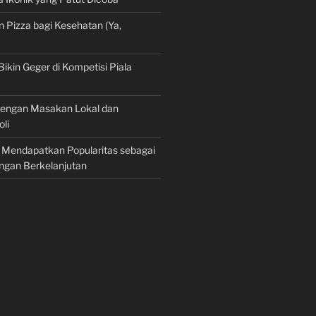
Pizza bagi Kesehatan (Ya,
ikin Geger di Kompetisi Piala
 dengan Masakan Lokal dan
oli
Mendapatkan Popularitas sebagai
ungan Berkelanjutan