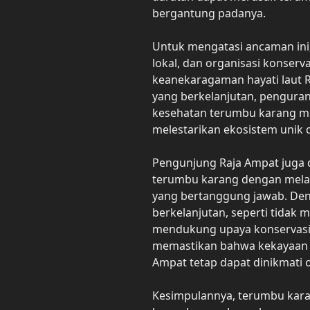
bergantung padanya.
Untuk mengatasi ancaman ini,
lokal, dan organisasi konserv
keanekaragaman hayati laut R
yang berkelanjutan, pengura
kesehatan terumbu karang m
melestarikan ekosistem unik d
Pengunjung Raja Ampat juga 
terumbu karang dengan mela
yang bertanggung jawab. De
berkelanjutan, seperti tidak
mendukung upaya konservasi
memastikan bahwa kekayaan k
Ampat tetap dapat dinikmati 
Kesimpulannya, terumbu kar