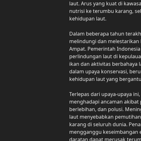
laut. Arus yang kuat di kawa
nutrisi ke terumbu karang,
kehidupan laut.
Dalam beberapa tahun terakhi
melindungi dan melestarikan 
Ampat. Pemerintah Indonesia
perlindungan laut di kepulau
ikan dan aktivitas berbahaya l
dalam upaya konservasi, ber
kehidupan laut yang bergant
Terlepas dari upaya-upaya in
menghadapi ancaman akibat p
berlebihan, dan polusi. Men
laut menyebabkan pemutihan
karang di seluruh dunia. Pen
mengganggu keseimbangan eko
daratan dapat merusak terum