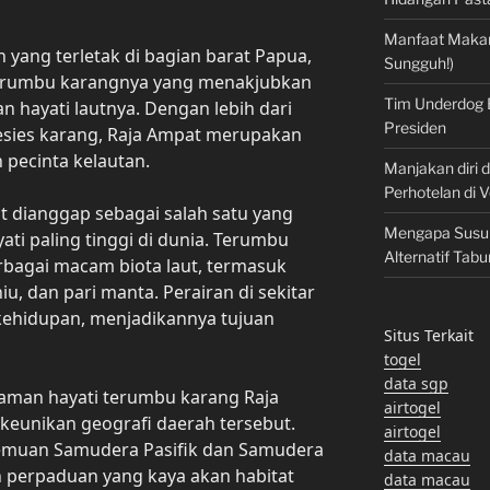
Manfaat Makan 
 yang terletak di bagian barat Papua,
Sungguh!)
terumbu karangnya yang menakjubkan
Tim Underdog B
hayati lautnya. Dengan lebih dari
Presiden
pesies karang, Raja Ampat merupakan
 pecinta kelautan.
Manjakan diri
Perhotelan di V
 dianggap sebagai salah satu yang
Mengapa Susu 
ti paling tinggi di dunia. Terumbu
Alternatif Tab
rbagai macam biota laut, termasuk
u, dan pari manta. Perairan di sekitar
kehidupan, menjadikannya tujuan
Situs Terkait
togel
data sgp
gaman hayati terumbu karang Raja
airtogel
 keunikan geografi daerah tersebut.
airtogel
rtemuan Samudera Pasifik dan Samudera
data macau
n perpaduan yang kaya akan habitat
data macau