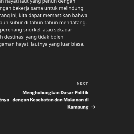
 hayati laut yang penuh dengan
ngan bekerja sama untuk melindungi
ang ini, kita dapat memastikan bahwa
mbuh subur di tahun-tahun mendatang.
perenang snorkel, atau sekadar
h destinasi yang tidak boleh
aman hayati lautnya yang luar biasa.
NEXT
Next
Post
Menghubungkan Dasar Politik
tnya
dengan Kesehatan dan Makanan di
Kampung