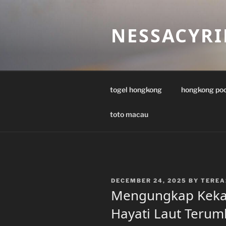
Skip
to
NESSACYRI
content
togel hongkong
hongkong poo
toto macau
POSTED
DECEMBER 24, 2025
BY
TEREA
ON
Mengungkap Keka
Hayati Laut Teru