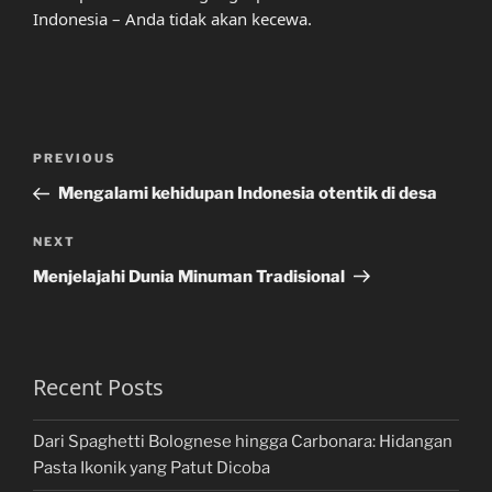
Indonesia – Anda tidak akan kecewa.
Post
Previous
PREVIOUS
navigation
Post
Mengalami kehidupan Indonesia otentik di desa
Next
NEXT
Post
Menjelajahi Dunia Minuman Tradisional
Recent Posts
Dari Spaghetti Bolognese hingga Carbonara: Hidangan
Pasta Ikonik yang Patut Dicoba