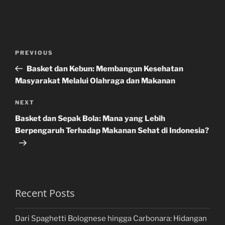
Post
Previous
PREVIOUS
navigation
Post
Basket dan Kebun: Membangun Kesehatan
Masyarakat Melalui Olahraga dan Makanan
Next
NEXT
Post
Basket dan Sepak Bola: Mana yang Lebih
Berpengaruh Terhadap Makanan Sehat di Indonesia?
Recent Posts
Dari Spaghetti Bolognese hingga Carbonara: Hidangan