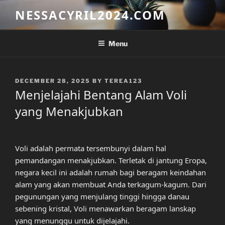
Skip
NESSACYRIL2024.COM
to
content
Menu
POSTED
DECEMBER 28, 2025
BY
TEREA123
ON
Menjelajahi Bentang Alam Voli
yang Menakjubkan
Voli adalah permata tersembunyi dalam hal
pemandangan menakjubkan. Terletak di jantung Eropa,
negara kecil ini adalah rumah bagi beragam keindahan
alam yang akan membuat Anda terkagum-kagum. Dari
pegunungan yang menjulang tinggi hingga danau
sebening kristal, Voli menawarkan beragam lanskap
yang menunggu untuk dijelajahi.