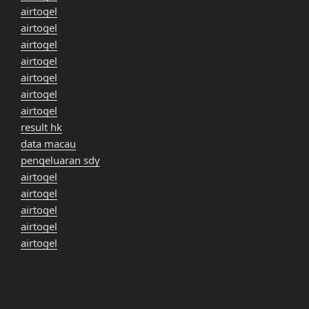
airtogel
airtogel
airtogel
airtogel
airtogel
airtogel
airtogel
result hk
data macau
pengeluaran sdy
airtogel
airtogel
airtogel
airtogel
airtogel