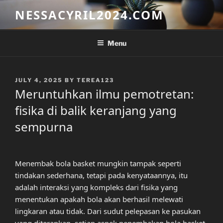
Skip
NESSACYRIL2024.COM
to
content
Menu
POSTED
JULY 4, 2025
BY
TEREA123
ON
Meruntuhkan ilmu pemotretan:
fisika di balik keranjang yang
sempurna
Menembak bola basket mungkin tampak seperti
tindakan sederhana, tetapi pada kenyataannya, itu
adalah interaksi yang kompleks dari fisika yang
menentukan apakah bola akan berhasil melewati
lingkaran atau tidak. Dari sudut pelepasan ke pasukan