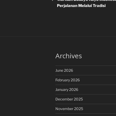
Perjalanan Melalui Tradisi
Archives
June 2026
February 2026
January 2026
December 2025
November 2025