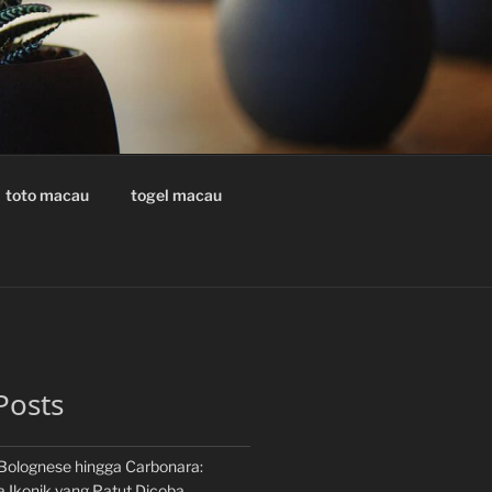
toto macau
togel macau
Posts
 Bolognese hingga Carbonara:
 Ikonik yang Patut Dicoba