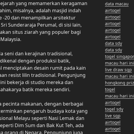
ersejarah yang memamerkan keragaman
data macau
ahim, misalnya, adalah masjid indah
airtogel
airtogel
ke -20 dan menampilkan arsitektur
airtogel
i Sunderaraja Perumal, di sisi lain,
airtogel
akan situs ziarah yang populer bagi
airtogel
Malaysia.
data sdy
data sdy
 seni dan kerajinan tradisional,
togel singapo
 dikenal dengan produksi batik,
macau hari ini
l menciptakan desain rumit pada kain
live draw sgp
 resist lilin tradisional. Pengunjung
macau hari ini
ini bekerja di studio mereka dan
hongkong pri
akarya batik mereka sendiri.
togel
macau hari ini
airtogel
 pecinta makanan, dengan berbagai
togel sdy
cerminkan pengaruh budaya kota yang
live sgp
sional Melayu seperti Nasi Lemak dan
airtogel
seperti Dim Sum dan Bak Kut Teh, ada
airtogel
ua orang di Negara. Pengunjung juga