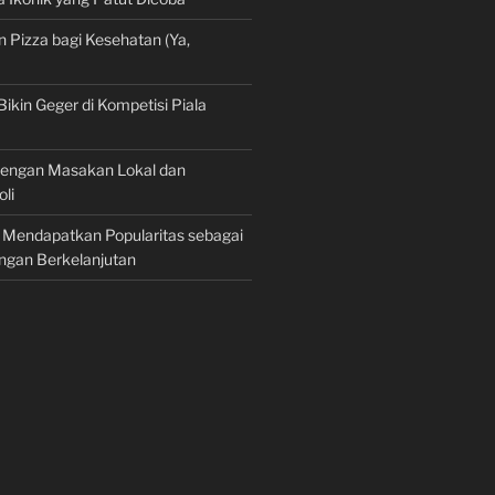
Pizza bagi Kesehatan (Ya,
ikin Geger di Kompetisi Piala
 dengan Masakan Lokal dan
oli
Mendapatkan Popularitas sebagai
ungan Berkelanjutan