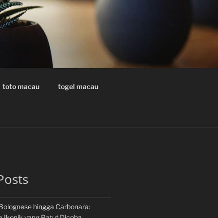
toto macau
togel macau
Posts
 Bolognese hingga Carbonara:
 Ikonik yang Patut Dicoba