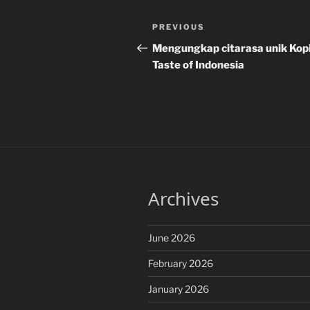
Post
Previous
PREVIOUS
navigation
Post
Mengungkap citarasa unik Kopi
Taste of Indonesia
Archives
June 2026
February 2026
January 2026