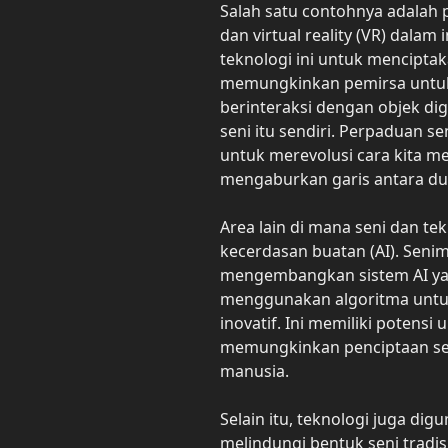
Salah satu contohnya adalah 
dan virtual reality (VR) dala
teknologi ini untuk mencipta
memungkinkan pemirsa untuk m
berinteraksi dengan objek di
seni itu sendiri. Perpaduan se
untuk merevolusi cara kita m
mengaburkan garis antara duni
Area lain di mana seni dan t
kecerdasan buatan (AI). Seni
mengembangkan sistem AI yan
menggunakan algoritma untuk
inovatif. Ini memiliki potensi
memungkinkan penciptaan seni
manusia.
Selain itu, teknologi juga di
melindungi bentuk seni tradis