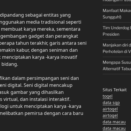
Manfaat Makan 
 dipandang sebagai entitas yang
Sungguh!)
nggunakan media tradisional seperti
Tim Underdog B
tuk membuat karya mereka, sementara
Presiden
engembangan gadget dan perangkat
rapa tahun terakhir, garis antara seni
Manjakan diri
semakin kabur, dengan seniman dan
Perhotelan di V
 menciptakan karya -karya inovatif
Mengapa Susu 
 bidang.
Alternatif Tab
nifikan dalam persimpangan seni dan
ni digital. Seni digital mencakup
Situs Terkait
suk gambar yang dihasilkan
togel
irtual, dan instalasi interaktif.
data sgp
gi untuk menciptakan karya -karya
airtogel
elibatkan pemirsa dengan cara baru
airtogel
data macau
data macau