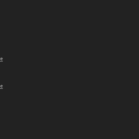
re
ze