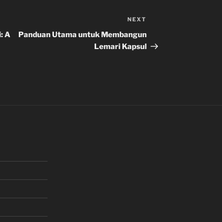
NEXT
Next
Post
: A
Panduan Utama untuk Membangun
Lemari Kapsul