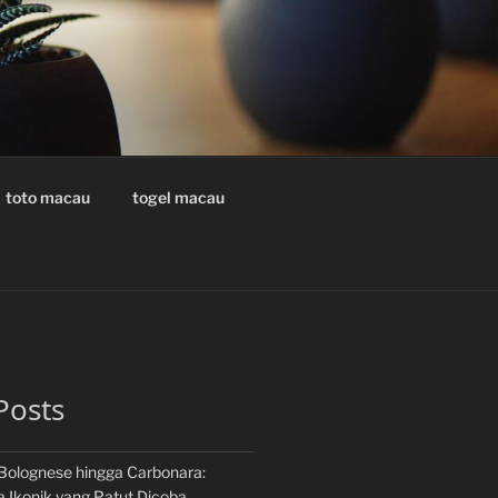
toto macau
togel macau
Posts
 Bolognese hingga Carbonara:
 Ikonik yang Patut Dicoba