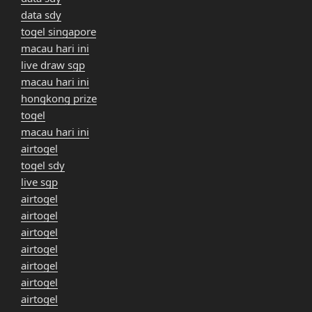
data sdy
togel singapore
macau hari ini
live draw sgp
macau hari ini
hongkong prize
togel
macau hari ini
airtogel
togel sdy
live sgp
airtogel
airtogel
airtogel
airtogel
airtogel
airtogel
airtogel