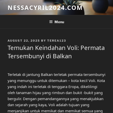
Skip
NESSACYRIL2024.COM
to
content
Menu
POSTED
AUGUST 22, 2025
BY
TEREA123
ON
Temukan Keindahan Voli: Permata
Tersembunyi di Balkan
Terletak di jantung Balkan terletak permata tersembunyi
yang menunggu untuk ditemukan – kota kecil Voli. Kota
yang indah ini terletak di tenggara Eropa, dikelilingi
oleh tanaman hijau yang rimbun dan bukit -bukit yang
bergulir. Dengan pemandangannya yang menakjubkan
dan sejarah yang kaya, Voli adalah tujuan yang
menjanjikan untuk memikat dan memikat semua yang