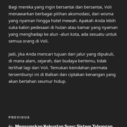
Bagi mereka yang ingin bersantai dan bersantai, Voli
menawarkan berbagai pilihan akomodasi, dari wisma
yang nyaman hingga hotel mewah. Apakah Anda lebih
suka kabin pedesaan di hutan atau kamar yang nyaman
yang menghadap ke alun -alun kota, ada sesuatu untuk
semua orang di Voli.
Jadi, jika Anda mencari tujuan dari jalur yang dipukuli,
di mana alam, sejarah, dan budaya bertemu, tidak
terlihat lagi dari Voli. Temukan keindahan permata
tersembunyi ini di Balkan dan ciptakan kenangan yang
akan bertahan seumur hidup.
Post
Previous
PREVIOUS
navigation
Post
Mengungkap Kekuatan Susu: Sistem Tabungan