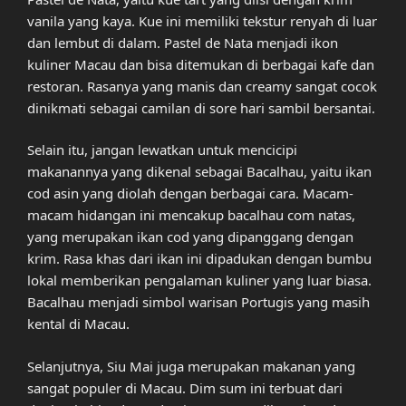
vanila yang kaya. Kue ini memiliki tekstur renyah di luar
dan lembut di dalam. Pastel de Nata menjadi ikon
kuliner Macau dan bisa ditemukan di berbagai kafe dan
restoran. Rasanya yang manis dan creamy sangat cocok
dinikmati sebagai camilan di sore hari sambil bersantai.
Selain itu, jangan lewatkan untuk mencicipi
makanannya yang dikenal sebagai Bacalhau, yaitu ikan
cod asin yang diolah dengan berbagai cara. Macam-
macam hidangan ini mencakup bacalhau com natas,
yang merupakan ikan cod yang dipanggang dengan
krim. Rasa khas dari ikan ini dipadukan dengan bumbu
lokal memberikan pengalaman kuliner yang luar biasa.
Bacalhau menjadi simbol warisan Portugis yang masih
kental di Macau.
Selanjutnya, Siu Mai juga merupakan makanan yang
sangat populer di Macau. Dim sum ini terbuat dari