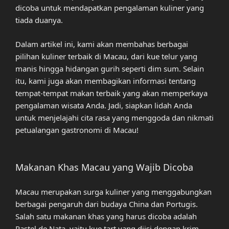
dicoba untuk mendapatkan pengalaman kuliner yang
tiada duanya.
Dalam artikel ini, kami akan membahas berbagai
pilihan kuliner terbaik di Macau, dari kue telur yang
manis hingga hidangan gurih seperti dim sum. Selain
itu, kami juga akan membagikan informasi tentang
tempat-tempat makan terbaik yang akan memperkaya
pengalaman wisata Anda. Jadi, siapkan lidah Anda
untuk menjelajahi cita rasa yang menggoda dan nikmati
petualangan gastronomi di Macau!
Makanan Khas Macau yang Wajib Dicoba
Macau merupakan surga kuliner yang menggabungkan
berbagai pengaruh dari budaya China dan Portugis.
Salah satu makanan khas yang harus dicoba adalah
Pastel de Nata, yaitu kue tart yang diisi dengan krim