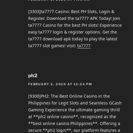
[3303]ta7777 Casino: Best PH Slots, Login &
Register. Download the ta7777 APK Today! Join
ta7777 Casino for the best PH slots! Experience
easy ta7777 login & register options. Get the
ta7777 download apk today to play the latest
ta7777 slot games! visit:
ta7777
ph2
FEBRUARY 2, 2026 AT 12:24 PM
[9300]PH2: The Best Online Casino in the
Philippines for Legit Slots and Seamless GCash
Gaming Experience the ultimate gaming thrill
at **ph2 online casino**, recognized as the
**best online casino Philippines**. Offering a
secure **ph2 login**, our platform features a