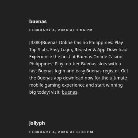
buenas
FEBRUARY 4, 2026 AT 1:06 PM
[3380]Buenas Online Casino Philippines: Play
Top Slots, Easy Login, Register & App Download
Experience the best at Buenas Online Casino
Philippines! Play top-tier Buenas slots with a
fast Buenas login and easy Buenas register. Get
the Buenas app download now for the ultimate
mobile gaming experience and start winning
big today! visit:
buenas
jollyph
FEBRUARY 4, 2026 AT 6:38 PM