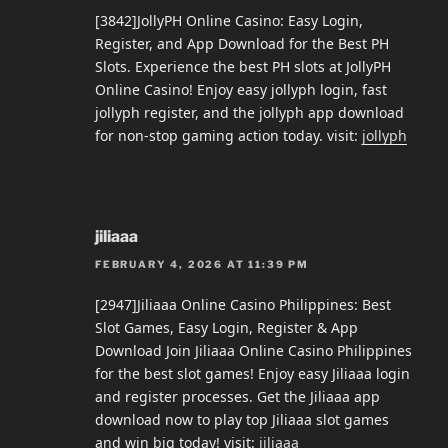
[3842]JollyPH Online Casino: Easy Login,
Register, and App Download for the Best PH
Slots. Experience the best PH slots at JollyPH
Online Casino! Enjoy easy jollyph login, fast
jollyph register, and the jollyph app download
for non-stop gaming action today. visit:
jollyph
jiliaaa
FEBRUARY 4, 2026 AT 11:39 PM
[2947]Jiliaaa Online Casino Philippines: Best
Slot Games, Easy Login, Register & App
Download Join Jiliaaa Online Casino Philippines
for the best slot games! Enjoy easy Jiliaaa login
and register processes. Get the Jiliaaa app
download now to play top Jiliaaa slot games
and win big today! visit:
jiliaaa