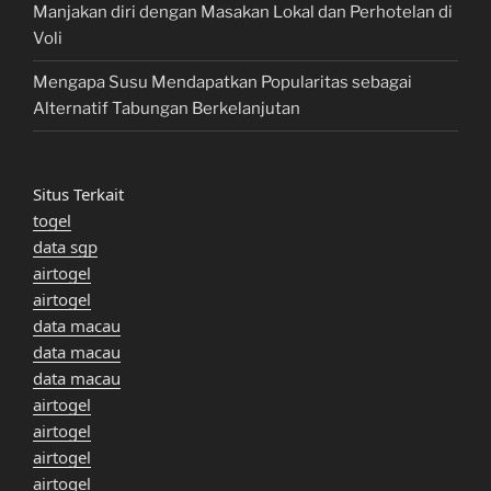
Manjakan diri dengan Masakan Lokal dan Perhotelan di
Voli
Mengapa Susu Mendapatkan Popularitas sebagai
Alternatif Tabungan Berkelanjutan
Situs Terkait
togel
data sgp
airtogel
airtogel
data macau
data macau
data macau
airtogel
airtogel
airtogel
airtogel