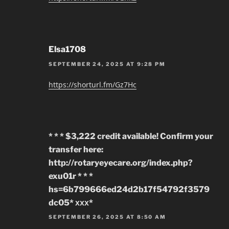
Elsa1708
SEPTEMBER 24, 2025 AT 9:28 PM
https://shorturl.fm/Gz7Hc
* * * $3,222 credit available! Confirm your
transfer here:
http://rotaryeyecare.org/index.php?
exu01r * * *
hs=6b799666ed24d2b17f54792f3579
dc05* ххх*
SEPTEMBER 26, 2025 AT 8:50 AM