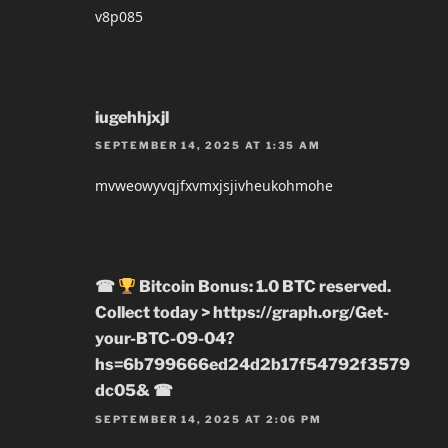
v8p085
iugehhjxjl
SEPTEMBER 14, 2025 AT 1:35 AM
mvweowyvqjfxvmxjsjivheukohmohe
☎
Bitcoin Bonus: 1.0 BTC reserved.
Collect today > https://graph.org/Get-
your-BTC-09-04?
hs=6b799666ed24d2b17f54792f3579
dc05& ☎
SEPTEMBER 14, 2025 AT 2:06 PM