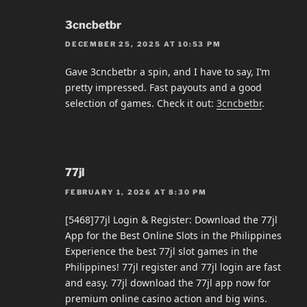
3cncbetbr
DECEMBER 25, 2025 AT 10:53 PM
Gave 3cncbetbr a spin, and I have to say, I’m
pretty impressed. Fast payouts and a good
selection of games. Check it out:
3cncbetbr
.
77jl
FEBRUARY 1, 2026 AT 8:30 PM
[5468]77jl Login & Register: Download the 77jl
App for the Best Online Slots in the Philippines
Experience the best 77jl slot games in the
Philippines! 77jl register and 77jl login are fast
and easy. 77jl download the 77jl app now for
premium online casino action and big wins.