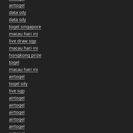
airtogel
data sdy
data sdy
togel singapore
macau hari ini
live draw sgp
macau hari ini
hongkong prize
togel
macau hari ini
airtogel
togel sdy
live sgp
airtogel
airtogel
airtogel
airtogel
airtogel