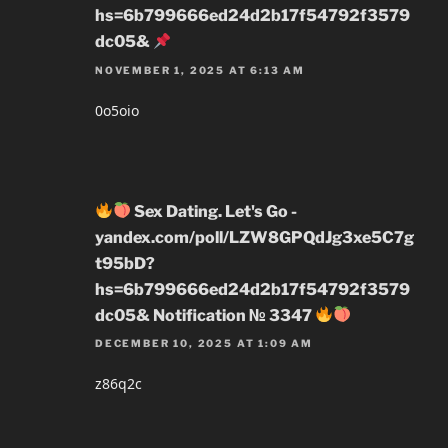
hs=6b799666ed24d2b17f54792f3579
dc05&
NOVEMBER 1, 2025 AT 6:13 AM
0o5oio
Sex Dating. Let's Go -
yandex.com/poll/LZW8GPQdJg3xe5C7g
t95bD?
hs=6b799666ed24d2b17f54792f3579
dc05& Notification № 3347
DECEMBER 10, 2025 AT 1:09 AM
z86q2c