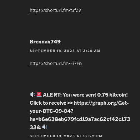
https://shorturl.fm/t3fZV
Brennan749
SEPTEMBER 19, 2025 AT 3:29 AM
https://shorturl.fm/Ei7En
ALERT: You were sent 0.75 bitcoin!
Click to receive >> https://graph.org/Get-
your-BTC-09-04?
hs=b6e638eb679fcd19a7ac62cf42c173
33&
SEPTEMBER 19, 2025 AT 12:22 PM