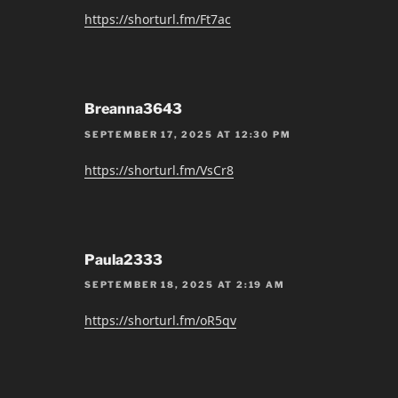
https://shorturl.fm/Ft7ac
Breanna3643
SEPTEMBER 17, 2025 AT 12:30 PM
https://shorturl.fm/VsCr8
Paula2333
SEPTEMBER 18, 2025 AT 2:19 AM
https://shorturl.fm/oR5qv