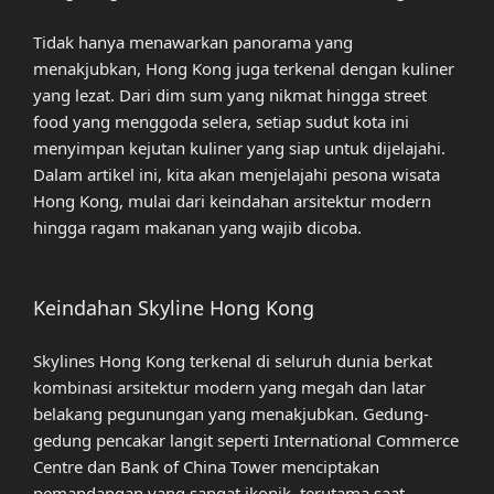
Tidak hanya menawarkan panorama yang
menakjubkan, Hong Kong juga terkenal dengan kuliner
yang lezat. Dari dim sum yang nikmat hingga street
food yang menggoda selera, setiap sudut kota ini
menyimpan kejutan kuliner yang siap untuk dijelajahi.
Dalam artikel ini, kita akan menjelajahi pesona wisata
Hong Kong, mulai dari keindahan arsitektur modern
hingga ragam makanan yang wajib dicoba.
Keindahan Skyline Hong Kong
Skylines Hong Kong terkenal di seluruh dunia berkat
kombinasi arsitektur modern yang megah dan latar
belakang pegunungan yang menakjubkan. Gedung-
gedung pencakar langit seperti International Commerce
Centre dan Bank of China Tower menciptakan
pemandangan yang sangat ikonik, terutama saat