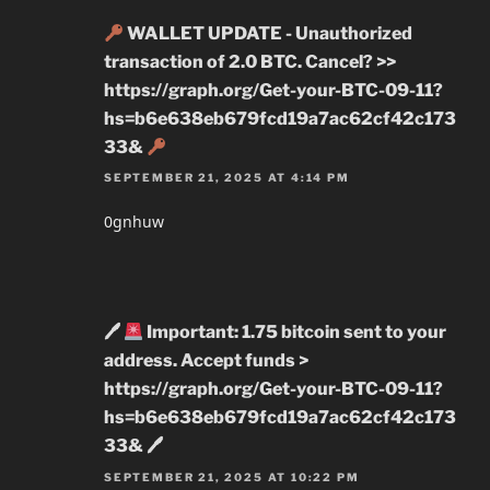
WALLET UPDATE - Unauthorized
transaction of 2.0 BTC. Cancel? >>
https://graph.org/Get-your-BTC-09-11?
hs=b6e638eb679fcd19a7ac62cf42c173
33&
SEPTEMBER 21, 2025 AT 4:14 PM
0gnhuw
🖊
Important: 1.75 bitcoin sent to your
address. Accept funds >
https://graph.org/Get-your-BTC-09-11?
hs=b6e638eb679fcd19a7ac62cf42c173
33& 🖊
SEPTEMBER 21, 2025 AT 10:22 PM