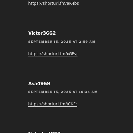
https://shorturl.fm/aK4bs
Victor3662
SEPTEMBER 15, 2025 AT 2:59 AM
https://shorturl.fm/xGEvj
Ava4959
SEPTEMBER 15, 2025 AT 10:34 AM
https://shorturl.fm/iCKFr