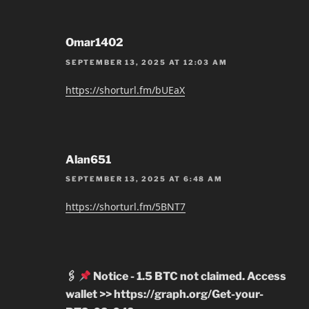
Omar1402
SEPTEMBER 13, 2025 AT 12:03 AM
https://shorturl.fm/bUEaX
Alan651
SEPTEMBER 13, 2025 AT 6:48 AM
https://shorturl.fm/5BNT7
🖇
Notice - 1.5 BTC not claimed. Access
wallet >> https://graph.org/Get-your-