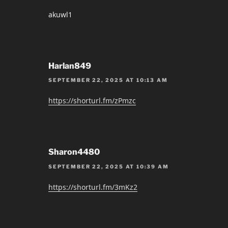
akuwl1
Harlan849
SEPTEMBER 22, 2025 AT 10:13 AM
https://shorturl.fm/zPmzc
Sharon4480
SEPTEMBER 22, 2025 AT 10:39 AM
https://shorturl.fm/3mKz2