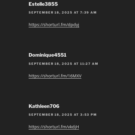
Estelle3855
SEPTEMBER 18, 2025 AT 7:39 AM
https://shorturl.fm/dpdyj
Dominique4551
SEPTEMBER 18, 2025 AT 11:27 AM
https://shorturl.fm/16MXV
Kathleen706
SEPTEMBER 18, 2025 AT 3:53 PM
https://shorturl.fm/vkdjH