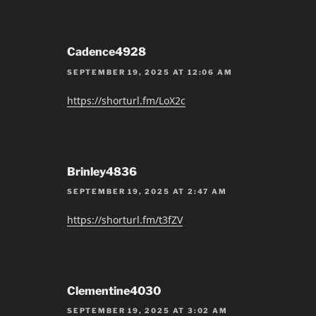
Cadence4928
SEPTEMBER 19, 2025 AT 12:06 AM
https://shorturl.fm/LoX2c
Brinley4836
SEPTEMBER 19, 2025 AT 2:47 AM
https://shorturl.fm/t3fZV
Clementine4030
SEPTEMBER 19, 2025 AT 3:02 AM