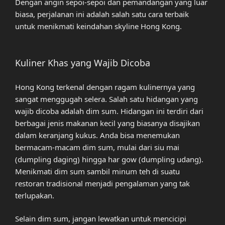
Dengan angin sepoi-sepoi dan pemandangan yang luar
biasa, perjalanan ini adalah salah satu cara terbaik
untuk menikmati keindahan skyline Hong Kong.
Kuliner Khas yang Wajib Dicoba
Hong Kong terkenal dengan ragam kulinernya yang
sangat menggugah selera. Salah satu hidangan yang
wajib dicoba adalah dim sum. Hidangan ini terdiri dari
berbagai jenis makanan kecil yang biasanya disajikan
dalam keranjang kukus. Anda bisa menemukan
bermacam-macam dim sum, mulai dari siu mai
(dumpling daging) hingga har gow (dumpling udang).
Menikmati dim sum sambil minum teh di suatu
restoran tradisional menjadi pengalaman yang tak
terlupakan.
Selain dim sum, jangan lewatkan untuk mencicipi