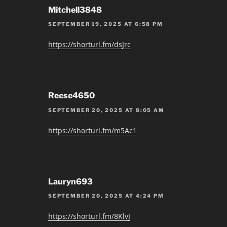
Mitchell3848
SEPTEMBER 19, 2025 AT 6:58 PM
https://shorturl.fm/dsJrc
Reese4650
SEPTEMBER 20, 2025 AT 8:05 AM
https://shorturl.fm/m5Ac1
Lauryn693
SEPTEMBER 20, 2025 AT 4:24 PM
https://shorturl.fm/8KlvJ