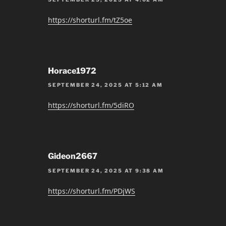
https://shorturl.fm/tZ5oe
Horace1972
SEPTEMBER 24, 2025 AT 5:12 AM
https://shorturl.fm/5diRO
Gideon2667
SEPTEMBER 24, 2025 AT 9:38 AM
https://shorturl.fm/PDjWS