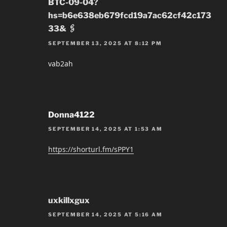
BTC-09-04?
hs=b6e638eb679fcd19a7ac62cf42c173
33& 🖇
SEPTEMBER 13, 2025 AT 8:12 PM
vab2ah
Donna4122
SEPTEMBER 14, 2025 AT 1:53 AM
https://shorturl.fm/sPPY1
uxkillxgux
SEPTEMBER 14, 2025 AT 5:16 AM