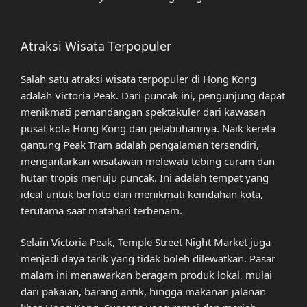
Atraksi Wisata Terpopuler
Salah satu atraksi wisata terpopuler di Hong Kong
adalah Victoria Peak. Dari puncak ini, pengunjung dapat
menikmati pemandangan spektakuler dari kawasan
pusat kota Hong Kong dan pelabuhannya. Naik kereta
gantung Peak Tram adalah pengalaman tersendiri,
mengantarkan wisatawan melewati tebing curam dan
hutan tropis menuju puncak. Ini adalah tempat yang
ideal untuk berfoto dan menikmati keindahan kota,
terutama saat matahari terbenam.
Selain Victoria Peak, Temple Street Night Market juga
menjadi daya tarik yang tidak boleh dilewatkan. Pasar
malam ini menawarkan beragam produk lokal, mulai
dari pakaian, barang antik, hingga makanan jalanan