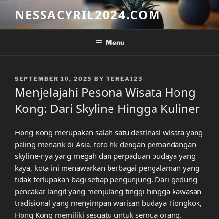
Skip
NESSACYRIL2024.COM
to
content
Menu
POSTED
SEPTEMBER 10, 2025
BY
TEREA123
ON
Menjelajahi Pesona Wisata Hong
Kong: Dari Skyline Hingga Kuliner
Hong Kong merupakan salah satu destinasi wisata yang
paling menarik di Asia.
toto hk
dengan pemandangan
skyline-nya yang megah dan perpaduan budaya yang
kaya, kota ini menawarkan berbagai pengalaman yang
tidak terlupakan bagi setiap pengunjung. Dari gedung
pencakar langit yang menjulang tinggi hingga kawasan
tradisional yang menyimpan warisan budaya Tiongkok,
Hong Kong memiliki sesuatu untuk semua orang.