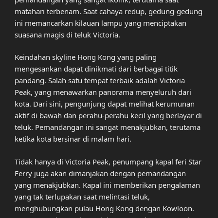
matahari terbenam. Saat cahaya redup, gedung-gedung
ini memancarkan kilauan lampu yang menciptakan
suasana magis di teluk Victoria.
Keindahan skyline Hong Kong yang paling
mengesankan dapat dinikmati dari berbagai titik
pandang. Salah satu tempat terbaik adalah Victoria
Peak, yang menawarkan panorama menyeluruh dari
kota. Dari sini, pengunjung dapat melihat kerumunan
aktif di bawah dan perahu-perahu kecil yang berlayar di
teluk. Pemandangan ini sangat menakjubkan, terutama
ketika kota bersinar di malam hari.
Tidak hanya di Victoria Peak, penumpang kapal feri Star
Ferry juga akan dimanjakan dengan pemandangan
yang menakjubkan. Kapal ini memberikan pengalaman
yang tak terlupakan saat melintasi teluk,
menghubungkan pulau Hong Kong dengan Kowloon.