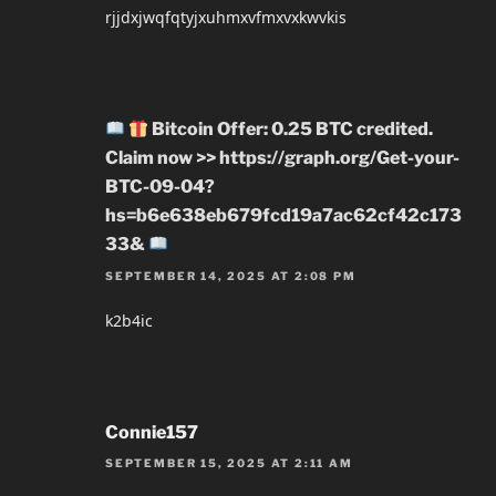
rjjdxjwqfqtyjxuhmxvfmxvxkwvkis
Bitcoin Offer: 0.25 BTC credited.
Claim now >> https://graph.org/Get-your-
BTC-09-04?
hs=b6e638eb679fcd19a7ac62cf42c173
33&
SEPTEMBER 14, 2025 AT 2:08 PM
k2b4ic
Connie157
SEPTEMBER 15, 2025 AT 2:11 AM