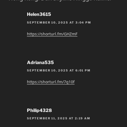
Helen3615
SEPTEMBER 10, 2025 AT 3:04 PM
https://shorturl.fm/GHZmF
Adriana535
SEPTEMBER 10, 2025 AT 6:01 PM
https://shorturl.fm/7g10f
Philip4328
SEPTEMBER 11, 2025 AT 2:19 AM