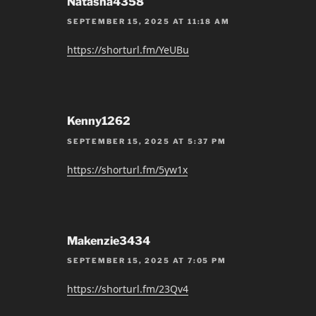
Natasha4358
SEPTEMBER 15, 2025 AT 11:18 AM
https://shorturl.fm/YeUBu
Kenny1262
SEPTEMBER 15, 2025 AT 5:37 PM
https://shorturl.fm/5yw1x
Makenzie3434
SEPTEMBER 15, 2025 AT 7:05 PM
https://shorturl.fm/23Qv4