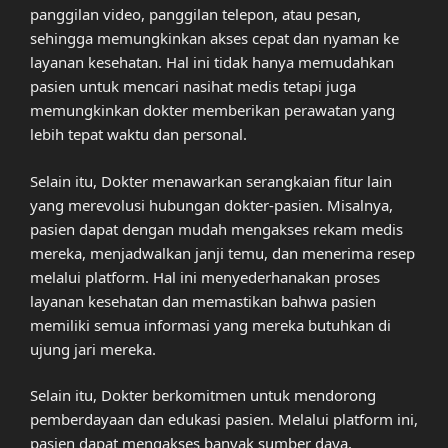
panggilan video, panggilan telepon, atau pesan,
sehingga memungkinkan akses cepat dan nyaman ke
layanan kesehatan. Hal ini tidak hanya memudahkan
pasien untuk mencari nasihat medis tetapi juga
memungkinkan dokter memberikan perawatan yang
lebih tepat waktu dan personal.
Selain itu, Dokter menawarkan serangkaian fitur lain
yang merevolusi hubungan dokter-pasien. Misalnya,
pasien dapat dengan mudah mengakses rekam medis
mereka, menjadwalkan janji temu, dan menerima resep
melalui platform. Hal ini menyederhanakan proses
layanan kesehatan dan memastikan bahwa pasien
memiliki semua informasi yang mereka butuhkan di
ujung jari mereka.
Selain itu, Dokter berkomitmen untuk mendorong
pemberdayaan dan edukasi pasien. Melalui platform ini,
pasien dapat mengakses banyak sumber daya,