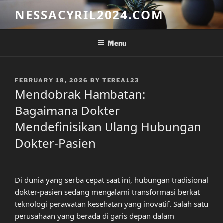
Skip
NESSACYRIL2024.COM
to
content
Menu
POSTED
FEBRUARY 18, 2026
BY
TEREA123
ON
Mendobrak Hambatan:
Bagaimana Dokter
Mendefinisikan Ulang Hubungan
Dokter-Pasien
Di dunia yang serba cepat saat ini, hubungan tradisional
dokter-pasien sedang mengalami transformasi berkat
teknologi perawatan kesehatan yang inovatif. Salah satu
perusahaan yang berada di garis depan dalam