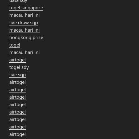
data sdy
togel singapore
macau hari ini
live draw sgp
macau hari ini
hongkong prize
togel
macau hari ini
airtogel
togel sdy
live sgp
airtogel
airtogel
airtogel
airtogel
airtogel
airtogel
airtogel
airtogel