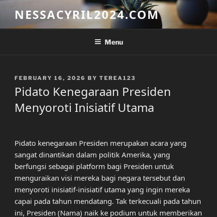
Skip
NESSACYRIL2024.COM
to
content
Menu
POSTED
FEBRUARY 16, 2026
BY
TEREA123
ON
Pidato Kenegaraan Presiden
Menyoroti Inisiatif Utama
Pidato kenegaraan Presiden merupakan acara yang
sangat dinantikan dalam politik Amerika, yang
berfungsi sebagai platform bagi Presiden untuk
menguraikan visi mereka bagi negara tersebut dan
menyoroti inisiatif-inisiatif utama yang ingin mereka
capai pada tahun mendatang. Tak terkecuali pada tahun
ini, Presiden (Nama) naik ke podium untuk memberikan