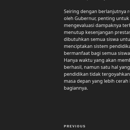
Seiring dengan berlanjutnya 
oleh Gubernur, penting unt
mengevaluasi dampaknya terh
menutup kesenjangan prestas
dibutuhkan semua siswa untu
menciptakan sistem pendidikan
bermanfaat bagi semua siswa,
Hanya waktu yang akan memb
berhasil, namun satu hal yan
pendidikan tidak tergoyahkan
masa depan yang lebih cerah 
bagiannya.
Post
Previous
PREVIOUS