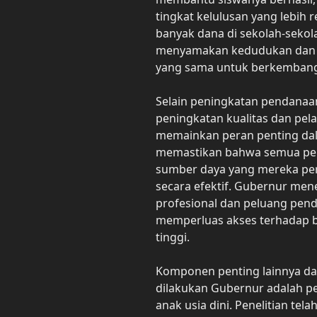
tingkat kelulusan yang lebih
banyak dana di sekolah-sekol
menyamakan kedudukan dan 
yang sama untuk berkembang
Selain peningkatan pendanaa
peningkatan kualitas dan pel
memainkan peran penting dal
memastikan bahwa semua pend
sumber daya yang mereka pe
secara efektif. Gubernur m
profesional dan peluang pend
memperluas akses terhadap ba
tinggi.
Komponen penting lainnya da
dilakukan Gubernur adalah p
anak usia dini. Penelitian t