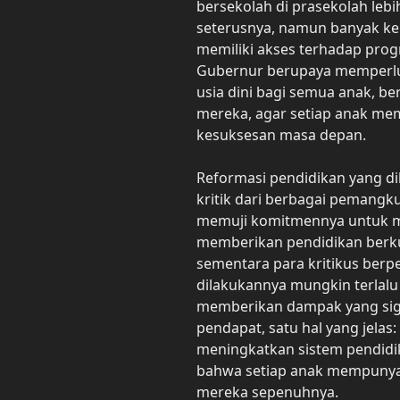
bersekolah di prasekolah lebi
seterusnya, namun banyak ke
memiliki akses terhadap prog
Gubernur berupaya memperlu
usia dini bagi semua anak, b
mereka, agar setiap anak mem
kesuksesan masa depan.
Reformasi pendidikan yang d
kritik dari berbagai pemang
memuji komitmennya untuk m
memberikan pendidikan berkua
sementara para kritikus ber
dilakukannya mungkin terlalu 
memberikan dampak yang sig
pendapat, satu hal yang jelas
meningkatkan sistem pendidi
bahwa setiap anak mempunya
mereka sepenuhnya.