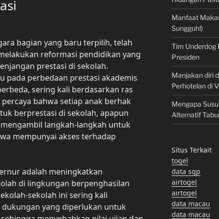
asi
Manfaat Makan 
Sungguh!)
ra bagian yang baru terpilih, telah
Tim Underdog B
elakukan reformasi pendidikan yang
Presiden
njangan prestasi di sekolah.
Manjakan diri
u pada perbedaan prestasi akademis
Perhotelan di V
erbeda, sering kali berdasarkan ras
 percaya bahwa setiap anak berhak
Mengapa Susu 
k berprestasi di sekolah, apapun
Alternatif Tab
a mengambil langkah-langkah untuk
swa mempunyai akses terhadap
Situs Terkait
togel
ubernur adalah meningkatkan
data sgp
airtogel
olah di lingkungan berpenghasilan
airtogel
kolah-sekolah ini sering kali
data macau
 dukungan yang diperlukan untuk
data macau
sehingga menyebabkan nilai ujian dan