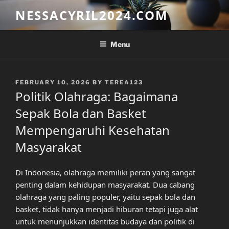
Skip
NESSACYRIL2024.COM
to
content
Menu
POSTED
FEBRUARY 10, 2026
BY
TEREA123
ON
Politik Olahraga: Bagaimana
Sepak Bola dan Basket
Mempengaruhi Kesehatan
Masyarakat
Di Indonesia, olahraga memiliki peran yang sangat
penting dalam kehidupan masyarakat. Dua cabang
olahraga yang paling populer, yaitu sepak bola dan
basket, tidak hanya menjadi hiburan tetapi juga alat
untuk menunjukkan identitas budaya dan politik di