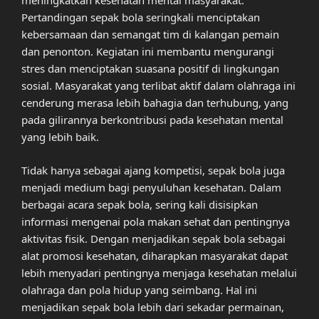
meningkatkan kesehatan mental masyarakat.
Pertandingan sepak bola seringkali menciptakan
kebersamaan dan semangat tim di kalangan pemain
dan penonton. Kegiatan ini membantu mengurangi
stres dan menciptakan suasana positif di lingkungan
sosial. Masyarakat yang terlibat aktif dalam olahraga ini
cenderung merasa lebih bahagia dan terhubung, yang
pada gilirannya berkontribusi pada kesehatan mental
yang lebih baik.
Tidak hanya sebagai ajang kompetisi, sepak bola juga
menjadi medium bagi penyuluhan kesehatan. Dalam
berbagai acara sepak bola, sering kali disisipkan
informasi mengenai pola makan sehat dan pentingnya
aktivitas fisik. Dengan menjadikan sepak bola sebagai
alat promosi kesehatan, diharapkan masyarakat dapat
lebih menyadari pentingnya menjaga kesehatan melalui
olahraga dan pola hidup yang seimbang. Hal ini
menjadikan sepak bola lebih dari sekadar permainan,