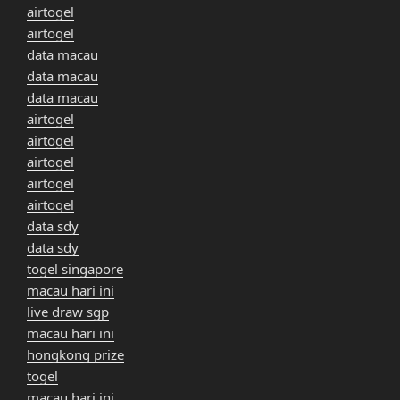
airtogel
airtogel
data macau
data macau
data macau
airtogel
airtogel
airtogel
airtogel
airtogel
data sdy
data sdy
togel singapore
macau hari ini
live draw sgp
macau hari ini
hongkong prize
togel
macau hari ini