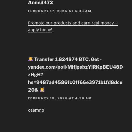
Anne3472
FEBRUARY 17, 2026 AT 6:33 AM
Promote our products and earn real money—
apply today!
Transfer 1,824874 BTC. Get -
yandex.com/poll/MHjpsbzYiRKpBEU48D
zHgH?
hs=9487ad4586fc0ff66e3971b1fd8dce
20&
FEBRUARY 18, 2026 AT 4:50 AM
oeamnp