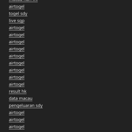
airtogel
togel sdy
live sgp
airtogel
airtogel
airtogel
airtogel
airtogel
airtogel
airtogel
airtogel
airtogel
result hk
data macau
pengeluaran sdy
airtogel
airtogel
airtogel