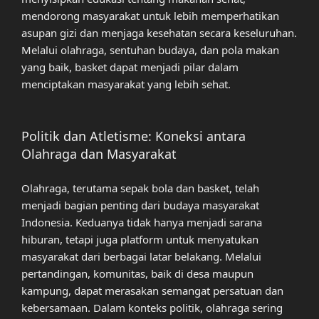
mendorong masyarakat untuk lebih memperhatikan
asupan gizi dan menjaga kesehatan secara keseluruhan.
Melalui olahraga, sentuhan budaya, dan pola makan
yang baik, basket dapat menjadi pilar dalam
menciptakan masyarakat yang lebih sehat.
Politik dan Atletisme: Koneksi antara
Olahraga dan Masyarakat
Olahraga, terutama sepak bola dan basket, telah
menjadi bagian penting dari budaya masyarakat
Indonesia. Keduanya tidak hanya menjadi sarana
hiburan, tetapi juga platform untuk menyatukan
masyarakat dari berbagai latar belakang. Melalui
pertandingan, komunitas, baik di desa maupun
kampung, dapat merasakan semangat persatuan dan
kebersamaan. Dalam konteks politik, olahraga sering