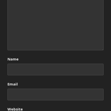
Name
Email
Website