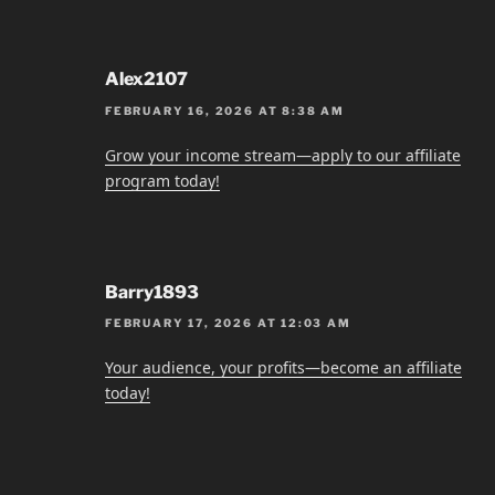
Alex2107
FEBRUARY 16, 2026 AT 8:38 AM
Grow your income stream—apply to our affiliate
program today!
Barry1893
FEBRUARY 17, 2026 AT 12:03 AM
Your audience, your profits—become an affiliate
today!