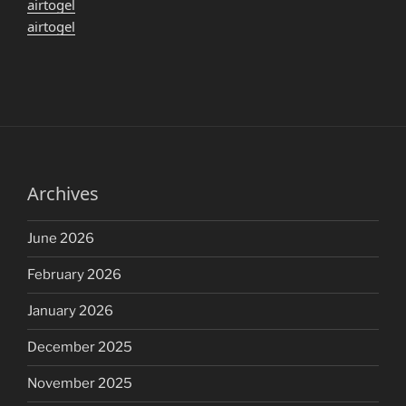
airtogel
airtogel
Archives
June 2026
February 2026
January 2026
December 2025
November 2025