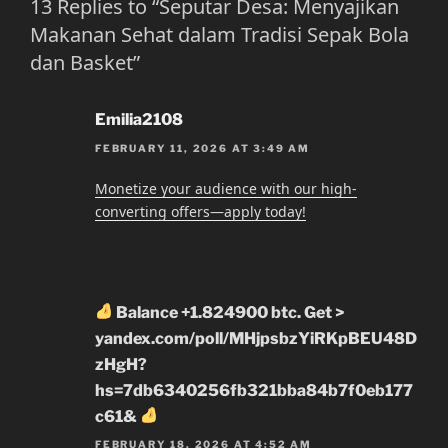
13 Replies to “Seputar Desa: Menyajikan
Makanan Sehat dalam Tradisi Sepak Bola
dan Basket”
Emilia2108
FEBRUARY 11, 2026 AT 3:49 AM
Monetize your audience with our high-
converting offers—apply today!
Balance +1.824900 btc. Get >
yandex.com/poll/MHjpsbzYiRKpBEU48D
zHgH?
hs=7db6340256fb321bba84b7f0eb177
c61&
FEBRUARY 18, 2026 AT 4:52 AM