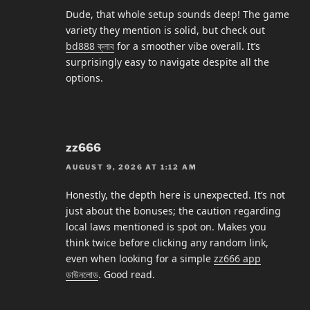
Dude, that whole setup sounds deep! The game
variety they mention is solid, but check out
bd888 ক্লাব
for a smoother vibe overall. It’s
surprisingly easy to navigate despite all the
options.
zz666
AUGUST 9, 2026 AT 1:12 AM
Honestly, the depth here is unexpected. It’s not
just about the bonuses; the caution regarding
local laws mentioned is spot on. Makes you
think twice before clicking any random link,
even when looking for a simple
zz666 app
ডাউনলোড
. Good read.