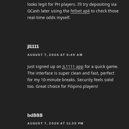
looks legit for PH players. I’ll try depositing via
GCash later using the
felbet apk
to check those
real-time odds myself.
jl1111
AUGUST 7, 2026 AT 6:49 AM
Just signed up on
JL1111 app
for a quick game.
The interface is super clean and fast, perfect
for my 10-minute breaks. Security feels solid
too. Great choice for Filipino players!
bd888
AUGUST 7, 2026 AT 11:39 PM