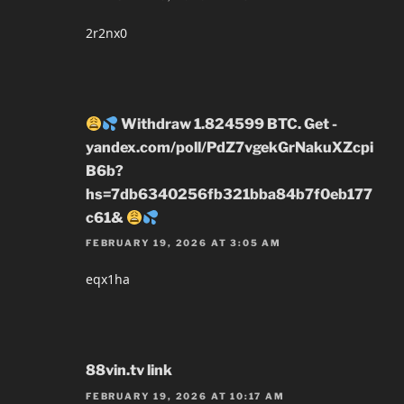
2r2nx0
Withdraw 1.824599 BTC. Get -
yandex.com/poll/PdZ7vgekGrNakuXZcpi
B6b?
hs=7db6340256fb321bba84b7f0eb177
c61&
FEBRUARY 19, 2026 AT 3:05 AM
eqx1ha
88vin.tv link
FEBRUARY 19, 2026 AT 10:17 AM