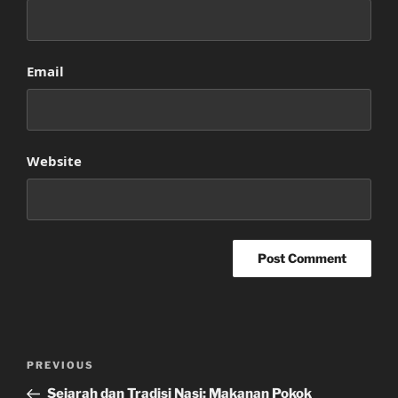
Email
Website
Post
Previous
PREVIOUS
navigation
Post
Sejarah dan Tradisi Nasi: Makanan Pokok