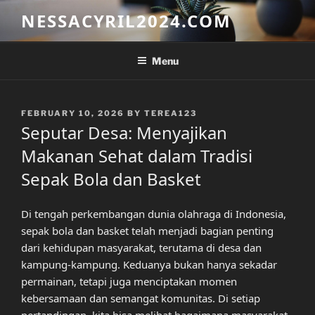
Skip
NESSACYRIL2024.COM
to
content
Menu
POSTED
FEBRUARY 10, 2026
BY
TEREA123
ON
Seputar Desa: Menyajikan
Makanan Sehat dalam Tradisi
Sepak Bola dan Basket
Di tengah perkembangan dunia olahraga di Indonesia,
sepak bola dan basket telah menjadi bagian penting
dari kehidupan masyarakat, terutama di desa dan
kampung-kampung. Keduanya bukan hanya sekadar
permainan, tetapi juga menciptakan momen
kebersamaan dan semangat komunitas. Di setiap