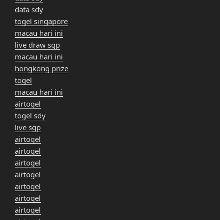
data sdy
togel singapore
macau hari ini
live draw sgp
macau hari ini
hongkong prize
togel
macau hari ini
airtogel
togel sdy
live sgp
airtogel
airtogel
airtogel
airtogel
airtogel
airtogel
airtogel